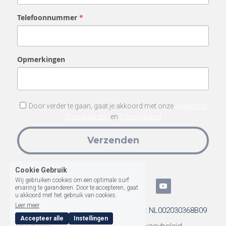
Telefoonnummer
*
Opmerkingen
Door verder te gaan, gaat je akkoord met onze
Algemene
Voorwaarden
en
Privacybeleid
Verzenden
Cookie Gebruik
Wij gebruiken cookies om een optimale surf
ervaring te garanderen. Door te accepteren, gaat
u akkoord met het gebruik van cookies.
Leer meer
MVP Solutions - KVK: 61374075 - BTW: NL002030368B09
Accepteer alle
Instellingen
Algemene Voorwaarden
Privacybeleid