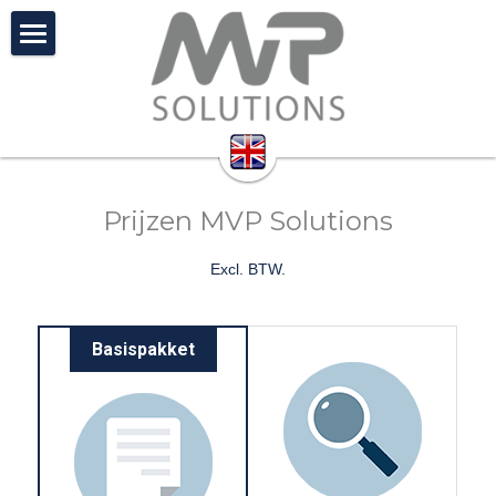
Hoe?
Video
Vacatures
Prijzen MVP Solutions
Prijzen
Excl. BTW.
FAQ
Contact
Basispakket
Zoeken