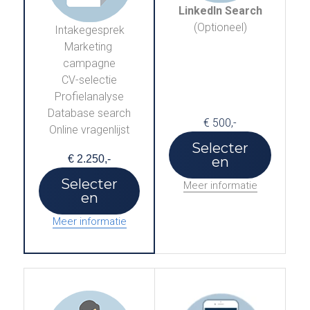
LinkedIn Search
(Optioneel)
Intakegesprek
Marketing 
campagne
CV-selectie
Profielanalyse
Database search
€ 500,-
Online vragenlijst
Selecter
€ 2.250,-
en
Selecter
Meer informatie
en
Meer informatie