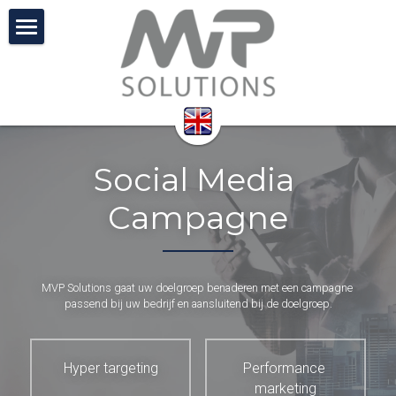
Hoe?
Video
Vacatures
Social Media 
Prijzen
Campagne
FAQ
Contact
MVP Solutions gaat uw doelgroep benaderen met een campagne 
passend bij uw bedrijf en aansluitend bij de doelgroep.
Zoeken
Hyper targeting
Performance 
marketing